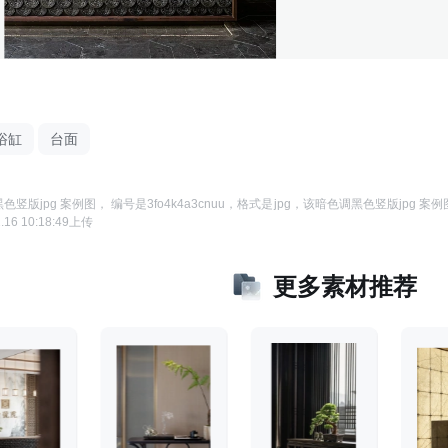
浴缸
台面
色竖版jpg 案例图
， 编号是
3fo4k4a3cnuu
，格式是
jpg
，该
暗色调黑色竖版jpg 案例
.16 10:18:49
上传
更多素材推荐