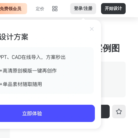
免费领会员
定价
登录/注册
开始设计
暗色调黑色竖版jpg 案例图
来源
室内设计联盟
格式
jpg
尺寸
850px*1198px
下载
ID
3fo4k4a3cnuu