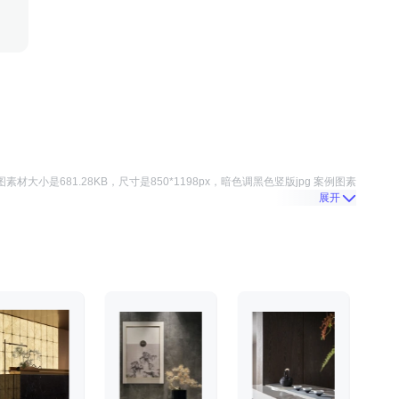
图
素材大小是
681.28KB
，尺寸是
850*1198
px，
暗色调黑色竖版jpg 案例图
素
展开