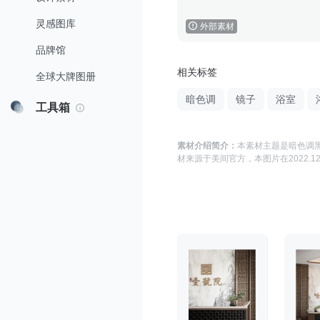
灵感图库
外部素材
品牌馆
相关标签
全球大牌图册
暗色调
镜子
浴室
工具箱
素材介绍简介：
本素材主题是
暗色调黑
材来源于
美间官方
，本图片在
2022.12