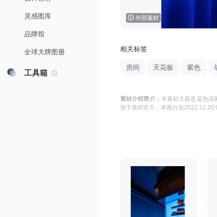
灵感图库
外部素材
品牌馆
相关标签
全球大牌图册
房间
天花板
紫色
工具箱
素材介绍简介：
本素材主题是
蓝色深紫
源于
美间官方
，本图片在
2022.12.20 