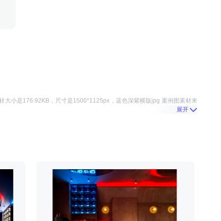
材大小是
176.92KB
，尺寸是
1500*1125
px，
蓝色深紫横版jpg 案例图
素材来
展开