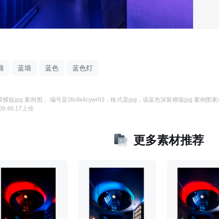
墙
蓝墙
蓝色
蓝色灯
横版jpg 案例图
， 编号是
3fo4k4cywr03
，格式是
jpg
，该
蓝色深紫横版jpg 案例图
素
09:46:17
上传
更多素材推荐