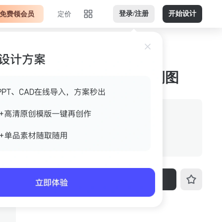
免费领会员
定价
登录/注册
开始设计
蓝色深紫横版jpg 案例图
来源
室内设计联盟
格式
jpg
尺寸
1500px*1125px
下载
ID
3fo4k4cywr03