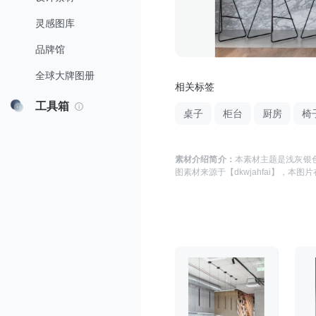
灵感图库
品牌馆
全球大牌图册
相关标签
工具箱
桌子
柜台
厨房
椅
素材介绍简介：
本素材主题是
浅灰银色
图
素材来源于
【dkwjahfai】
，本图片