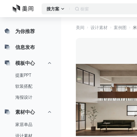
橱窗
搜方案
美间
设计素材
案例图
米
为你推荐
信息发布
模板中心
提案PPT
软装搭配
海报设计
素材中心
家居单品
设计素材