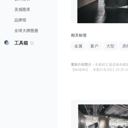
灵感图库
品牌馆
全球大牌图册
相关标签
工具箱
金属
窗户
大型
房
素材介绍简介：
本素材主题是
银色横版
【fwvfjhfe】
，本图片在
2021.10.25 1