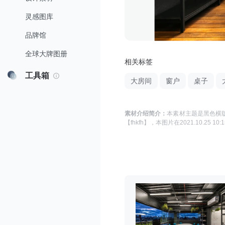
灵感图库
品牌馆
全球大牌图册
相关标签
工具箱
大房间
窗户
桌子
素材介绍简介：
本素材主题是
黑色横版
【fhkfh】
，本图片在
2021.10.25 10:1