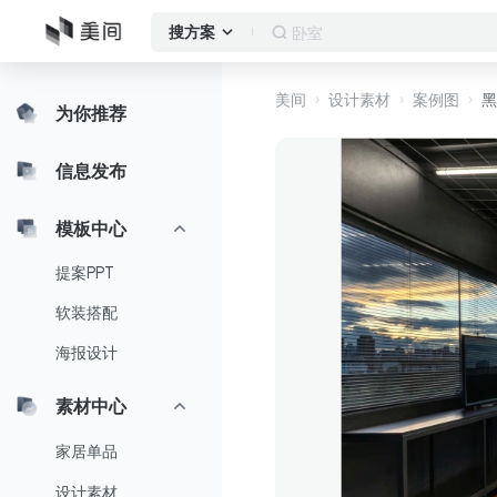
卧室
搜方案
美间
设计素材
案例图
黑
为你推荐
信息发布
模板中心
提案PPT
软装搭配
海报设计
素材中心
家居单品
设计素材