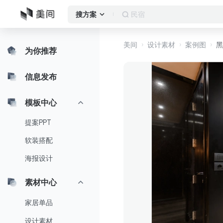
民宿
搜方案
美间
设计素材
案例图
黑
为你推荐
信息发布
模板中心
提案PPT
软装搭配
海报设计
素材中心
家居单品
设计素材