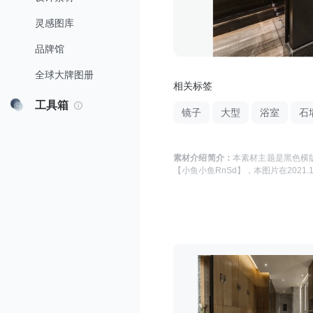
灵感图库
品牌馆
全球大牌图册
相关标签
工具箱
镜子
大型
浴室
石
素材介绍简介：
本素材主题是
黑色横版
【小鱼小鱼RnSd】
，本图片在
2021.1