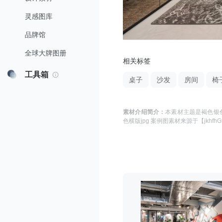
灵感图库
品牌馆
全球大牌图册
相关标签
工具箱
桌子
沙发
房间
椅
素材介绍简介：
本素材主题是
褐色银色
色横版jpg 案例图
素材来源于
【jkhfh