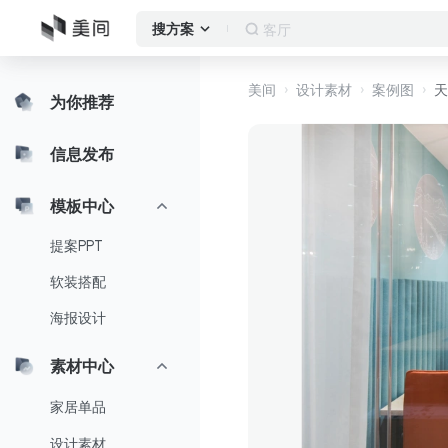
客厅
搜方案
美间
设计素材
案例图
天
为你推荐
信息发布
模板中心
提案PPT
软装搭配
海报设计
素材中心
家居单品
设计素材