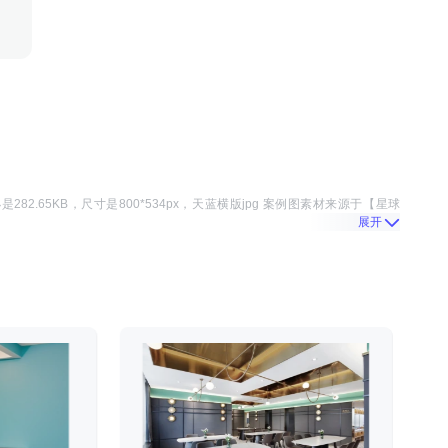
小是
282.65KB
，尺寸是
800*534
px，
天蓝横版jpg 案例图
素材来源于
【星球
展开