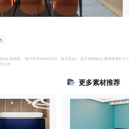
色
版jpg 案例图
， 编号是
3fo4k4q23xvl
，格式是
jpg
，该
天蓝横版jpg 案例图
素材大
:56
上传
更多素材推荐