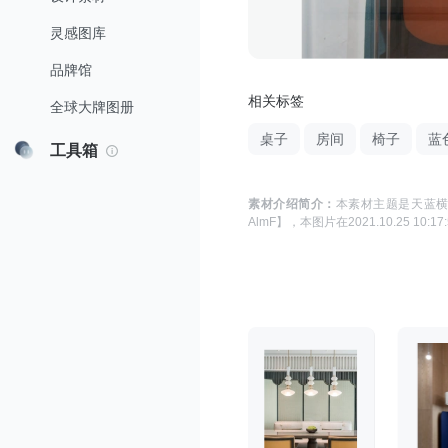
灵感图库
品牌馆
相关标签
全球大牌图册
桌子
房间
椅子
蓝
工具箱
素材介绍简介：
本素材主题是
天蓝横
AlmF】
，本图片在
2021.10.25 10:17