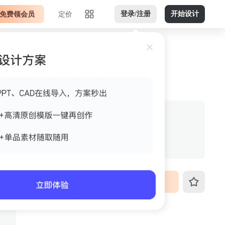
免费领会员
定价
登录/注册
开始设计
天蓝横版jpg 案例图
作者
星球AlmF
格式
jpg
尺寸
800px*534px
VIP免费下载
ID
3fo4k4q23xvl