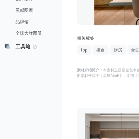
灵感图库
品牌馆
全球大牌图册
相关标签
工具箱
top
柜台
厨房
台
素材介绍简介：
本素材主题是
金色木色
图
素材来源于
【星球AlmF】
，本图片