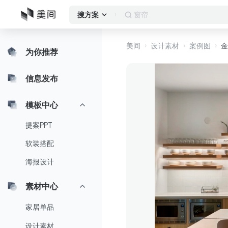
卧室
搜方案
美间
设计素材
案例图
金
为你推荐
信息发布
模板中心
提案PPT
软装搭配
海报设计
素材中心
家居单品
设计素材