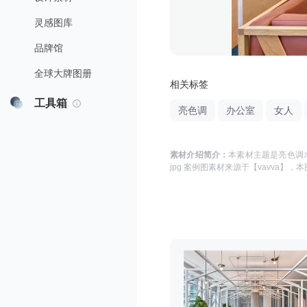
灵感图库
品牌馆
全球大牌图册
相关标签
工具箱
亮色调
办公室
女人
素材介绍简介：
本素材主题是
亮色调木
jpg 案例图
素材来源于
【vavva】
，本