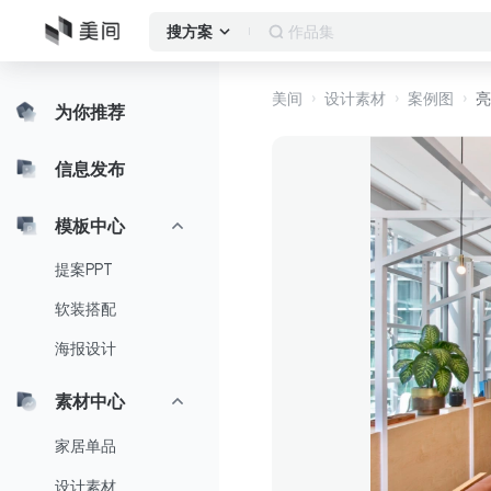
窗帘
搜方案
美间
设计素材
案例图
亮
为你推荐
信息发布
模板中心
提案PPT
软装搭配
海报设计
素材中心
家居单品
设计素材