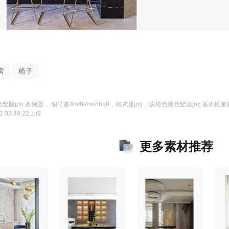
房
椅子
竖版jpg 案例图
， 编号是
3fo4k4wr6hq8
，格式是
jpg
，该
橙色黑色竖版jpg 案例图
素
2 03:49:22
上传
更多素材推荐