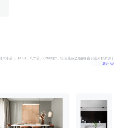
材大小是
68.14KB
，尺寸是
533*800
px，
橙色黑色竖版jpg 案例图
素材来源于
展开