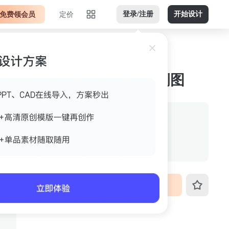
免费领会员
定价
登录/注册
开始设计
橙色黑色竖版jpg 案例图
作者
先休息休息
格式
jpg
尺寸
533px*800px
VIP免费下载
ID
3fo4k4wr6hq8