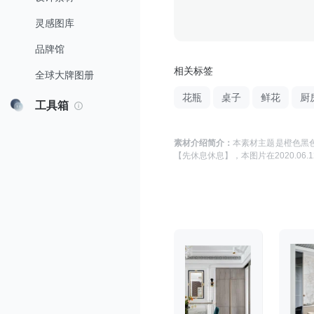
灵感图库
品牌馆
相关标签
全球大牌图册
花瓶
桌子
鲜花
厨
工具箱
素材介绍简介：
本素材主题是
橙色黑色
【先休息休息】
，本图片在
2020.06.1