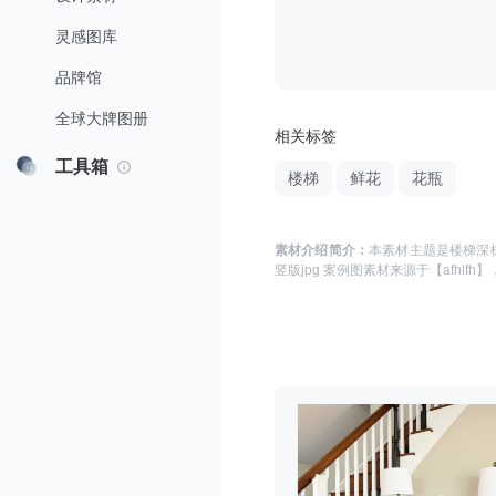
灵感图库
品牌馆
全球大牌图册
相关标签
工具箱
楼梯
鲜花
花瓶
素材介绍简介：
本素材主题是
楼梯深棕
竖版jpg 案例图
素材来源于
【afhlfh】