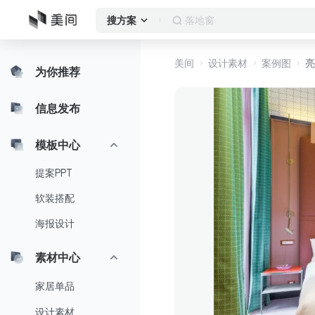
落地窗
搜方案
美间
设计素材
案例图
亮
为你推荐
信息发布
模板中心
提案PPT
软装搭配
海报设计
素材中心
家居单品
设计素材