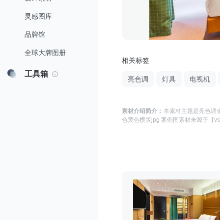
灵感图库
品牌馆
全球大牌图册
相关标签
工具箱
亮色调
灯具
电视机
素材介绍简介：
本素材主题是
亮色调金
色黄色横版jpg 案例图
素材来源于
【vs