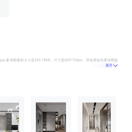
pg 案例图
素材大小是
283.79KB
，尺寸是
800*704
px，
亮色调金色黄绿横版
展开