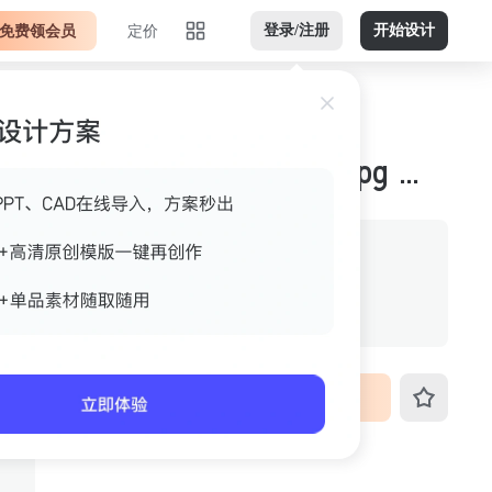
免费领会员
定价
登录/注册
开始设计
亮色调金色黄绿横版jpg 案例图
作者
解决问题pkya
格式
jpg
尺寸
800px*704px
VIP免费下载
ID
3fo4k4x2u1hx