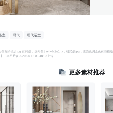
浴室
现代
现代浴室
色黄绿横版jpg 案例图
， 编号是
3fo4k4x2u1hx
，格式是
jpg
，该
亮色调金色黄绿横版j
a】
，本图片在
2020.06.12 03:48:03
上传
更多素材推荐