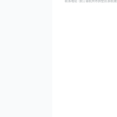
联系地址：浙江省杭州市拱墅区余杭塘路515