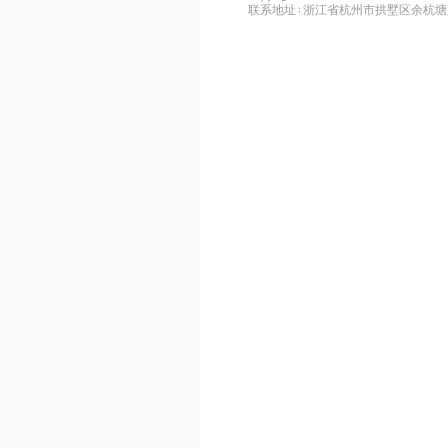
联系地址：浙江省杭州市拱墅区余杭塘路515