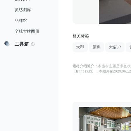
灵感图库
品牌馆
全球大牌图册
相关标签
工具箱
大型
厨房
大窗户
素材介绍简介：
本素材主题是
米色横
【fsfjhbawkl】
，本图片在
2020.06.12