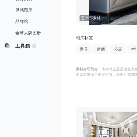
灵感图库
外部素材
品牌馆
全球大牌图册
相关标签
工具箱
家具
房间
公寓
生
素材介绍简介：
本素材主题是
银色米色
图
素材来源于
美间官方
，本图片在
202