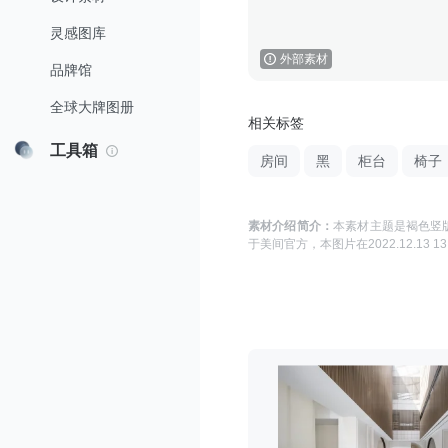
灵感图库
外部素材
品牌馆
全球大牌图册
相关标签
工具箱
房间
黑
柜台
椅子
素材介绍简介：
本素材主题是
褐色竖版
于
美间官方
，本图片在
2022.12.13 13