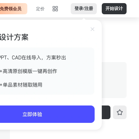
免费领会员
定价
登录/注册
开始设计
银色竖版jpg 案例图
来源
室内设计联盟
格式
jpg
尺寸
1080px*1439px
下载
ID
3fo4k549mb23