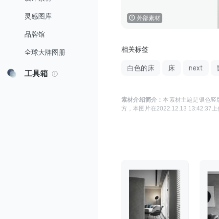
灵感图库
外部素材
品牌馆
相关标签
全球大牌图册
白色的床
床
next
工具箱
素材介绍简介：
本素材主题是
银色竖版
方
，本图片在
2022.12.13 13:42:37
上