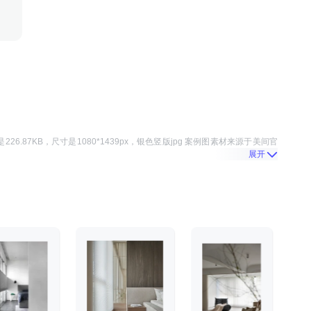
是
226.87KB
，尺寸是
1080*1439
px，
银色竖版jpg 案例图
素材来源于
美间官
展开