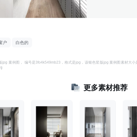
窗户
白色的
jpg 案例图
， 编号是
3fo4k549mb23
，格式是
jpg
，该
银色竖版jpg 案例图
素材大小
传
更多素材推荐