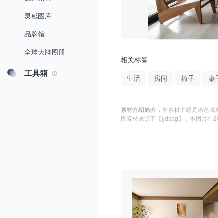
灵感图库
品牌馆
全球大牌图册
相关标签
工具箱
生活
房间
椅子
桌
素材介绍简介：
本素材主题是
米色浅灰
图
素材来源于
【gdsag】
，本图片在
2