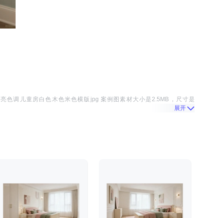
该
亮色调儿童房白色木色米色横版jpg 案例图
素材大小是
2.5MB
，尺寸是
展开