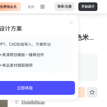
免费领会员
定价
登录/注册
开始设计
亮色调儿童房白色木色米色横版jpg 案例图
作者
美间官方
格式
jpg
尺寸
3328px*1872px
VIP免费下载
ID
3fo4k8o56cqv