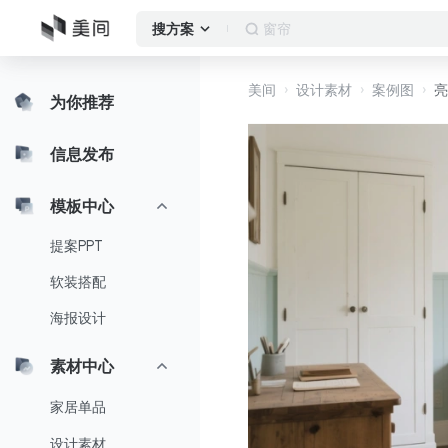
作品集
搜方案
美间
设计素材
案例图
亮
为你推荐
信息发布
模板中心
提案PPT
软装搭配
海报设计
素材中心
家居单品
设计素材