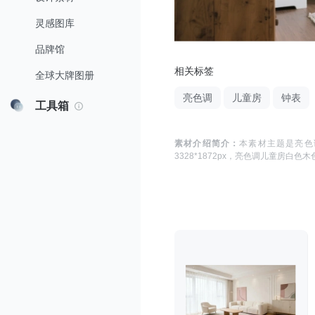
灵感图库
品牌馆
相关标签
全球大牌图册
亮色调
儿童房
钟表
工具箱
素材介绍简介：
本素材主题是
亮色
3328*1872
px，
亮色调儿童房白色木色