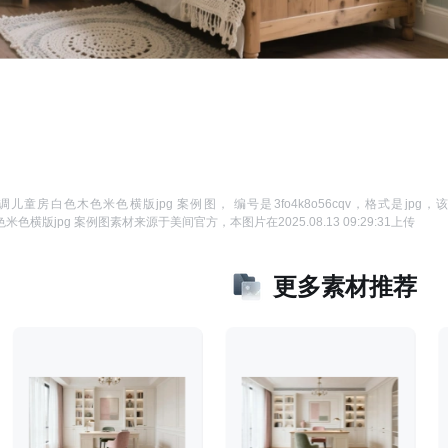
调儿童房白色木色米色横版jpg 案例图
， 编号是
3fo4k8o56cqv
，格式是
jpg
，
米色横版jpg 案例图
素材来源于
美间官方
，本图片在
2025.08.13 09:29:31
上传
更多素材推荐