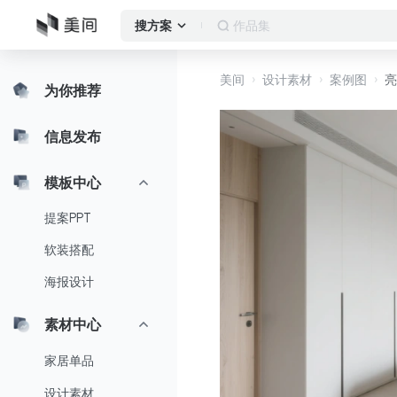
客厅
搜方案
美间
设计素材
案例图
亮
为你推荐
信息发布
模板中心
提案PPT
软装搭配
海报设计
素材中心
家居单品
设计素材