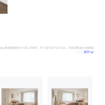
pg 案例图
素材大小是
1.89MB
，尺寸是
3328*1872
px，
亮色调卧室白色横版
展开