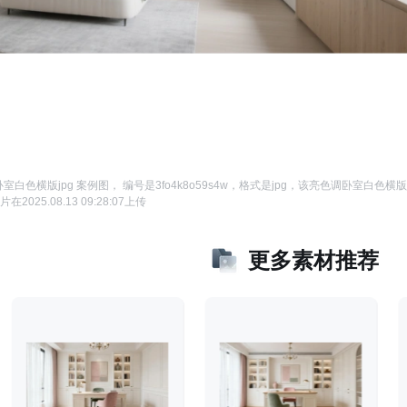
室白色横版jpg 案例图
， 编号是
3fo4k8o59s4w
，格式是
jpg
，该
亮色调卧室白色横版j
片在
2025.08.13 09:28:07
上传
更多素材推荐