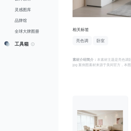
灵感图库
品牌馆
相关标签
全球大牌图册
亮色调
卧室
工具箱
素材介绍简介：
本素材主题是
亮色调卧
jpg 案例图
素材来源于
美间官方
，本图