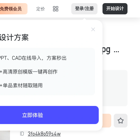
免费领会员
定价
登录/注册
开始设计
亮色调卧室白色横版jpg 案例图
作者
美间官方
格式
jpg
尺寸
3328px*1872px
VIP免费下载
ID
3fo4k8o59s4w