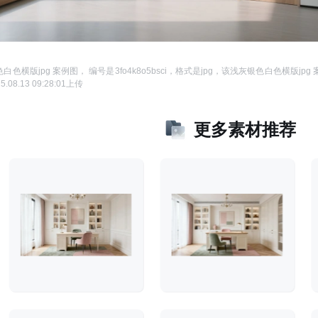
白色横版jpg 案例图
， 编号是
3fo4k8o5bsci
，格式是
jpg
，该
浅灰银色白色横版jpg 
5.08.13 09:28:01
上传
更多素材推荐