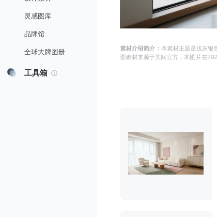
灵感图库
品牌馆
素材介绍简介：
本素材主题是
浅灰银色
全球大牌图册
图
素材来源于
美间官方
，本图片在
202
工具箱