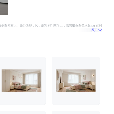
案例图
素材大小是
2.6MB
，尺寸是
3328*1872
px，
浅灰银色白色横版jpg 案例
展开