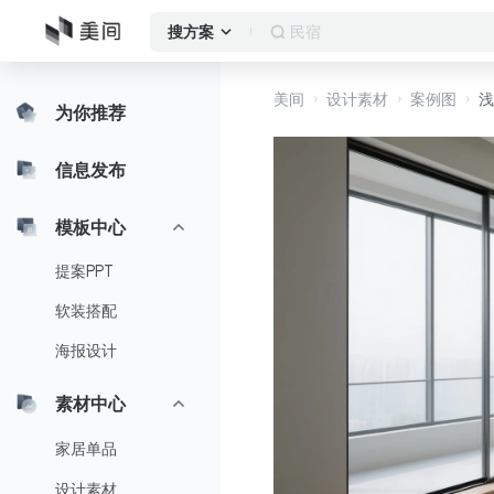
民宿
搜方案
美间
设计素材
案例图
浅
为你推荐
信息发布
模板中心
提案PPT
软装搭配
海报设计
素材中心
家居单品
设计素材