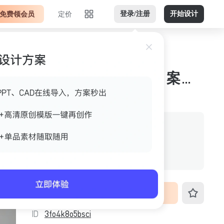
免费领会员
定价
登录/注册
开始设计
浅灰银色白色横版jpg 案例图
作者
美间官方
格式
jpg
尺寸
3328px*1872px
VIP免费下载
ID
3fo4k8o5bsci