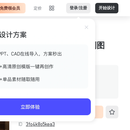
免费领会员
定价
登录/注册
开始设计
客厅褐色横版jpg 案例图
作者
美间官方
格式
jpg
尺寸
3200px*1800px
VIP免费下载
ID
3fo4k8o5kea3