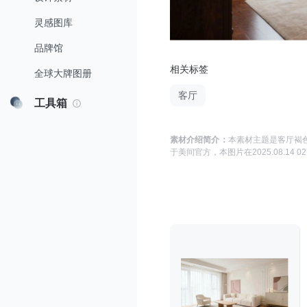
灵感图库
品牌馆
相关标签
全球大牌图册
客厅
工具箱
素材介绍简介：
本素材主题是
客厅褐色
于
美间官方
，本图片在
2025.08.14 02