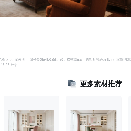
横版jpg 案例图
， 编号是
3fo4k8o5kea3
，格式是
jpg
，该
客厅褐色横版jpg 案例图
素
:45:36
上传
更多素材推荐