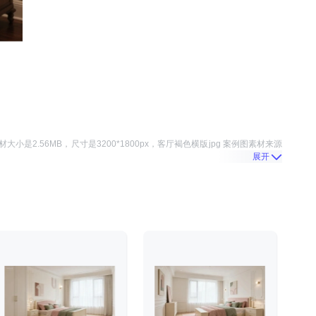
材大小是
2.56MB
，尺寸是
3200*1800
px，
客厅褐色横版jpg 案例图
素材来源
展开