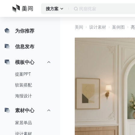
民宿
搜方案
美间
设计素材
案例图
亮
为你推荐
信息发布
模板中心
提案PPT
软装搭配
海报设计
素材中心
家居单品
设计素材