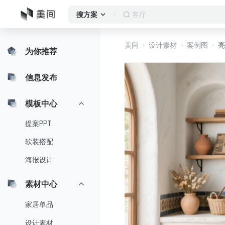
客厅
搜方案
美间
设计素材
案例图
亮
为你推荐
信息发布
模板中心
提案PPT
软装搭配
海报设计
素材中心
家居单品
设计素材