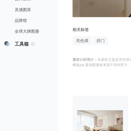
灵感图库
品牌馆
相关标签
全球大牌图册
亮色调
拱门
工具箱
素材介绍简介：
本素材主题是
亮色调金
横版jpg 案例图
素材来源于
美间官方
，