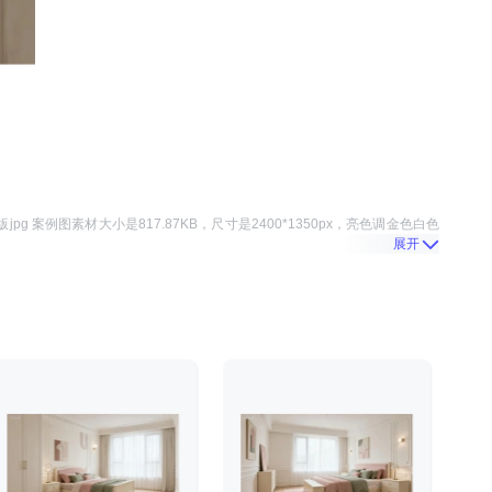
jpg 案例图
素材大小是
817.87KB
，尺寸是
2400*1350
px，
亮色调金色白色
展开