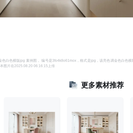
色白色横版jpg 案例图
， 编号是
3fo4k8o61mox
，格式是
jpg
，该
亮色调金色白色横版
本图片在
2025.08.20 06:16:15
上传
更多素材推荐