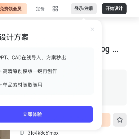
免费领会员
定价
登录/注册
开始设计
亮色调金色白色横版jpg 案例图
作者
美间官方
格式
jpg
尺寸
2400px*1350px
VIP免费下载
ID
3fo4k8o61mox