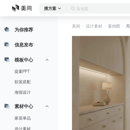
作品集
搜方案
美间
设计素材
案例图
亮
为你推荐
信息发布
模板中心
提案PPT
软装搭配
海报设计
素材中心
家居单品
设计素材