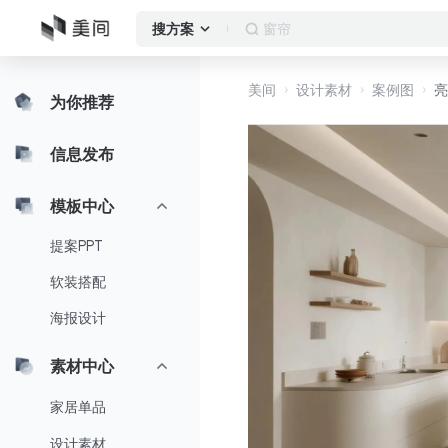
窗帘
搜方案
美间
设计素材
案例图
亮
为你推荐
信息发布
模板中心
提案PPT
软装搭配
海报设计
素材中心
家居单品
设计素材