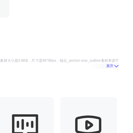
e
素材大小是
0.8KB
，尺寸是
96*96
px，
锚点_anchor-one_outline
素材来源于
展开