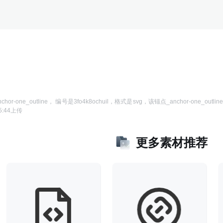
hor-one_outline
， 编号是
3fo4k8ochuil
，格式是
svg
，该
锚点_anchor-one_outlin
5:44
上传
更多素材推荐