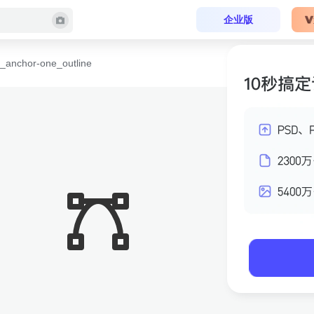
企业版
anchor-one_outline