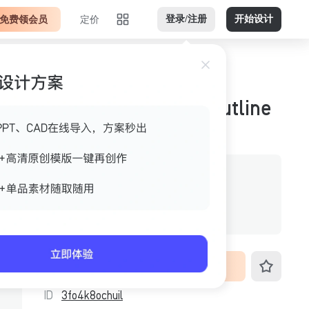
免费领会员
定价
登录/注册
开始设计
锚点_anchor-one_outline
作者
美间官方
格式
svg
尺寸
96px*96px
VIP免费下载
ID
3fo4k8ochuil